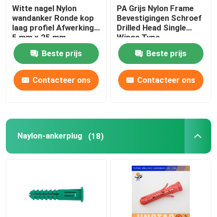
Witte nagel Nylon
PA Grijs Nylon Frame
wandanker Ronde kop
Bevestigingen Schroef
laag profiel Afwerking
Drilled Head Single
5 mm x 25 mm
Wings Type
Beste prijs
Beste prijs
Contacteer ons
Contacteer ons
Naylon-ankerplug
(18)