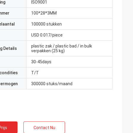
ing
ISO9001
mmer
100*28*3MM
elaantal
100000 stukken
USD 0.017/piece
plastic zak / plastic bad / in bulk
g Details
verpakken (25 kg)
30-45days
condities
T/T
 vermogen
300000 stuks/maand
rijs
Contact Nu