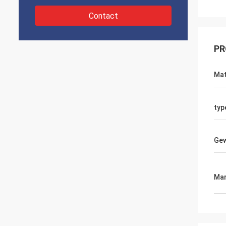
Contact
PR
Mat
typ
Gew
Mar