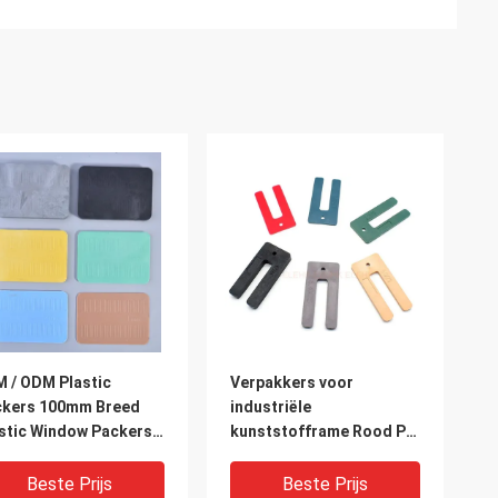
 / ODM Plastic
Verpakkers voor
ckers 100mm Breed
industriële
stic Window Packers
kunststofframe Rood PP
ims
U-vormige ruiten
Beste Prijs
Beste Prijs