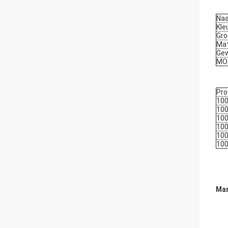
Naa
Kle
Gro
Mat
Gew
MO
Pro
10
10
100
10
100
100
Mar