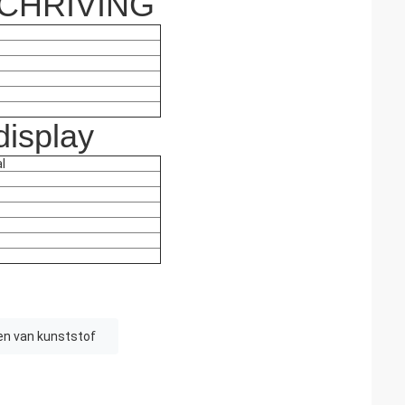
CHRIVING
isplay
l
en van kunststof