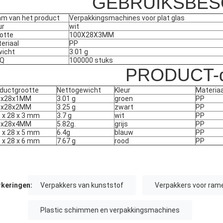
GEBRUIKSBES
m van het product
Verpakkingsmachines voor plat glas
ur
wit
otte
100X28X3MM
eriaal
PP
icht
3.01 g
Q
100000 stuks
PRODUCT-d
ductgrootte
Nettogewicht
Kleur
Materiaa
0x28x1MM
3.01 g
groen
PP
0x28x2MM
3.25 g
zwart
PP
 x 28 x 3 mm
3.7 g
wit
PP
0x28x4MM
5.82g.
grijs
PP
 x 28 x 5 mm
6.4g
blauw
PP
 x 28 x 6 mm
7.67 g
rood
PP
keringen:
Verpakkers van kunststof
Verpakkers voor ram
Plastic schimmen en verpakkingsmachines