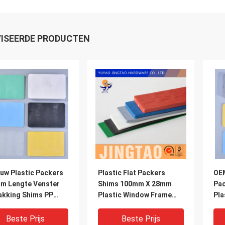
ISEERDE PRODUCTEN
uw Plastic Packers
Plastic Flat Packers
OEM
m Lengte Venster
Shims 100mm X 28mm
Pa
akking Shims PP
Plastic Window Frame
Pla
riaal
Packers
Sh
Beste Prijs
Beste Prijs