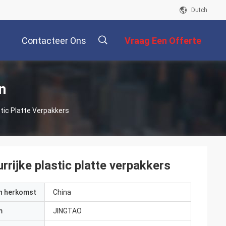
Dutch
Contacteer Ons
Vraag Een Offerte
Aan
描
n
stic Platte Verpakkers
述
rrijke plastic platte verpakkers
an herkomst
China
m
JINGTAO