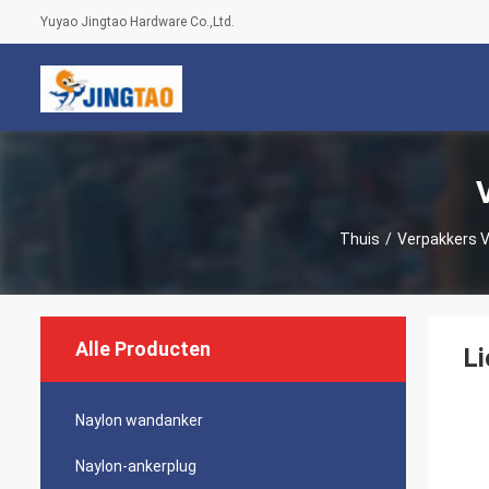
Yuyao Jingtao Hardware Co.,Ltd.
Thuis
/
Verpakkers 
Alle Producten
Li
Naylon wandanker
Naylon-ankerplug