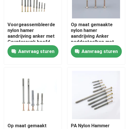
Over ons
Voorgeassembleerde
Op maat gemaakte
nylon hamer
nylon hamer
Fabrieksreis
aandrijving anker met
aandrijving Anker
Countersunk hoofd
paddestoelkop met
schroefnagel
Aanvraag sturen
Aanvraag sturen
Kwaliteitscontrole
Contacteer ons
Vraag een offerte aan
Naylon wandanker
Op maat gemaakt
PA Nylon Hammer
Naylon-ankerplug