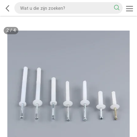
2
/
4