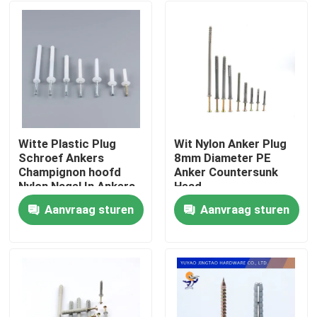
Witte Plastic Plug
Wit Nylon Anker Plug
Schroef Ankers
8mm Diameter PE
Champignon hoofd
Anker Countersunk
Nylon Nagel In Ankers
Head
Aanvraag sturen
Aanvraag sturen
Thuis
Producten
Videos