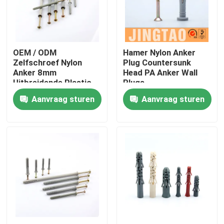
Over ons
OEM / ODM
Hamer Nylon Anker
Fabrieksreis
Zelfschroef Nylon
Plug Countersunk
Anker 8mm
Head PA Anker Wall
Uitbreidende Plastic
Plugs
Kwaliteitscontrole
Schroef Ankers
Aanvraag sturen
Aanvraag sturen
Contacteer ons
Vraag een offerte aan
Naylon wandanker
Naylon-ankerplug